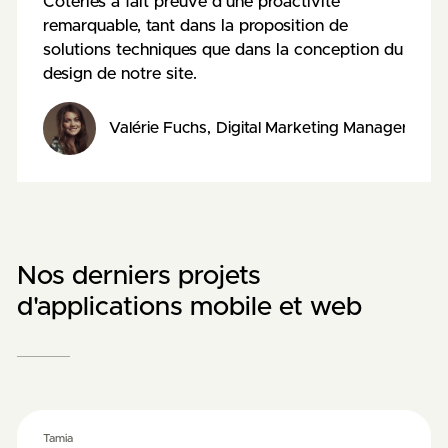
Coteries a fait preuve d'une proactivité
remarquable, tant dans la proposition de
solutions techniques que dans la conception du
design de notre site.
Valérie Fuchs
,
Digital Marketing Manager
,
Pos
Nos derniers projets
d'applications mobile et web
Tamia