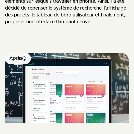
éléments sur lesquels travailler en priorité. Ainsi, il a été
décidé de repenser le système de recherche, l’affichage
des projets, le tableau de bord utilisateur et finalement,
proposer une interface flambant neuve.
Après
Avant