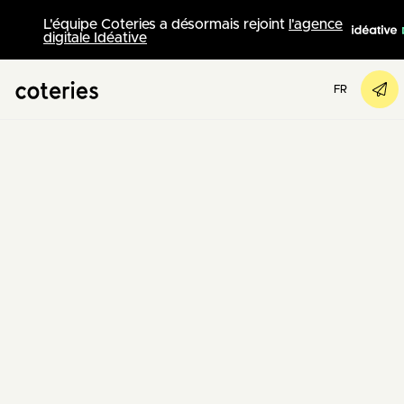
L'équipe Coteries a désormais rejoint
l'agence
digitale Idéative
FR
Agence Web Suisse
/
Nos réalisations
/
Renku