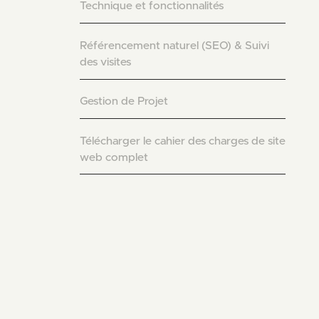
Technique et fonctionnalités
Référencement naturel (SEO) & Suivi
des visites
Gestion de Projet
Télécharger le cahier des charges de site
web complet