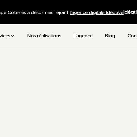
ipe Coteries a désormais rejoint
l'agence digitale Idéative
vices
Nos réalisations
L'agence
Blog
Con